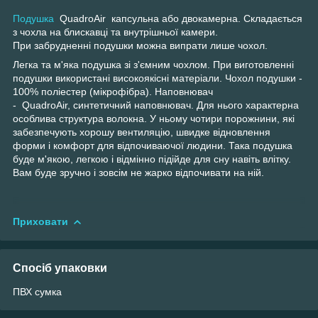
Подушка
QuadroAir капсульна або двокамерна. Складається
з чохла на блискавці та внутрішньої камери.
При забрудненні подушки можна випрати лише чохол.
Легка та м'яка подушка зі з'ємним чохлом. При виготовленні
подушки використані високоякісні матеріали. Чохол подушки -
100% поліестер (мікрофібра). Наповнювач
- QuadroAir, синтетичний наповнювач. Для нього характерна
особлива структура волокна. У ньому чотири порожнини, які
забезпечують хорошу вентиляцію, швидке відновлення
форми і комфорт для відпочиваючої людини. Така подушка
буде м'якою, легкою і відмінно підійде для сну навіть влітку.
Вам буде зручно і зовсім не жарко відпочивати на ній.
Приховати
Спосіб упаковки
ПВХ сумка