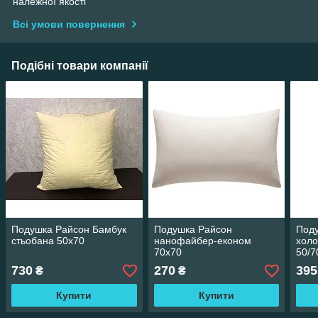
належної якості
Всі умови повернення
Подібні товари компанії
Подушка Райсон Бамбук
Подушка Райсон
Под
стьобана 50х70
нанофайбер-економ
хол
70х70
50/7
730
270
395
₴
₴
Купити
Купити