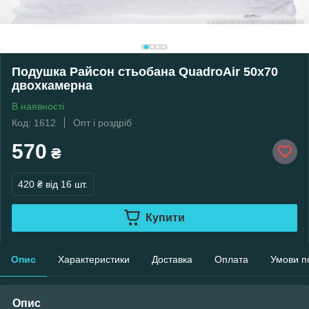
Подушка Райсон стьобана QuadroAir 50х70
двохкамерна
В наявності
Код: 1612
Опт і роздріб
570
₴
420 ₴
від 16 шт.
Купити
Опис
Характеристики
Доставка
Оплата
Умови п
Опис