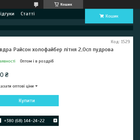
Кошик
ідгуки
Статті
Кошик
Код:
1529
вдра Райсон холофайбер літня 2,0сп пудрова
аявності
Оптом і в роздріб
0 ₴
азати оптові ціни
Купити
+380 (68) 144-24-22