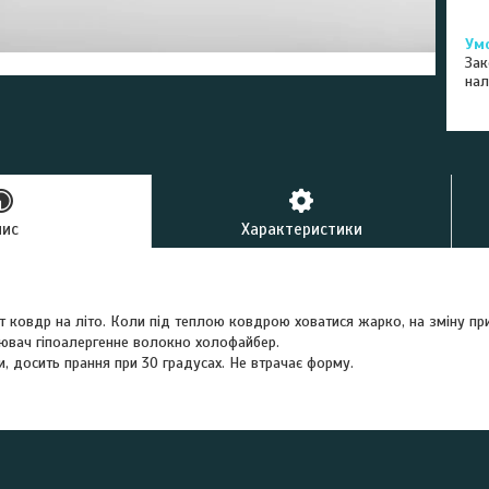
Зак
нал
пис
Характеристики
 ковдр на літо. Коли під теплою ковдрою ховатися жарко, на зміну при
нювач гіпоалергенне волокно холофайбер.
, досить прання при 30 градусах. Не втрачає форму.