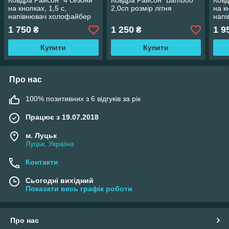
Ковдра Райсон "4 сезони"
Ковдра Райсон "Bamboo"
Ковд
на кнопках, 1,5 с,
2,0сп розмір літня
на к
напівнювач холофайбер
нап
1 750
1 250
1 9
₴
₴
Купити
Купити
Про нас
100% позитивних з 6 відгуків за рік
Працює з 19.07.2018
м. Луцьк
Луцьк, Україна
Контакти
Сьогодні вихідний
Показати весь графік роботи
Про нас