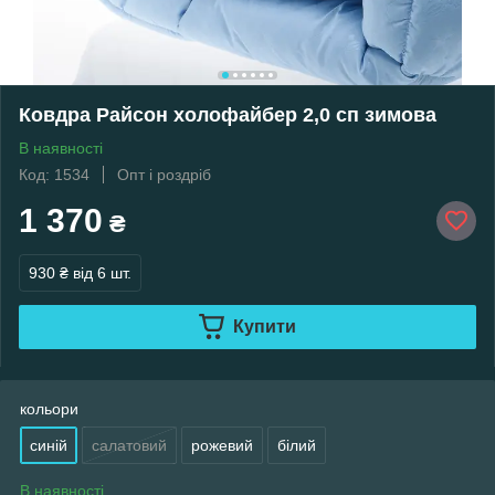
Ковдра Райсон холофайбер 2,0 сп зимова
В наявності
Код: 1534
Опт і роздріб
1 370
₴
930 ₴
від 6 шт.
Купити
кольори
синій
салатовий
рожевий
білий
В наявності