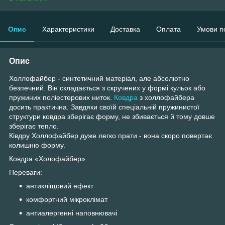
Опис
Характеристики
Доставка
Оплата
Умови п
Опис
Холлофайбер - синтетичний матеріал, але абсолютно
безпечний. Він складається з скручених у формі кульок або
пружиних поліестерових ниток.
Ковдра
з холлофайбера
досить практична. Завдяки своїй спеціальній пружинистої
структури ковдра зберігає форму, не збивається й тому довше
зберігає тепло.
Ківдру Холлофайбер дуже легко прати - вона скоро повертає
колишню форму.
Ковдра «Холофайбер»
Переваги:
антикліщовий ефект
комфортний мікроклімат
антиалергенні наповнювачі