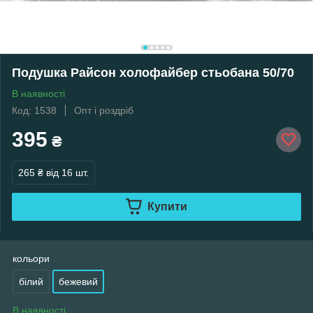
Подушка Райсон холофайбер стьобана 50/70
В наявності
Код: 1538
Опт і роздріб
395
₴
265 ₴
від 16 шт.
Купити
кольори
білий
бежевий
В наявності