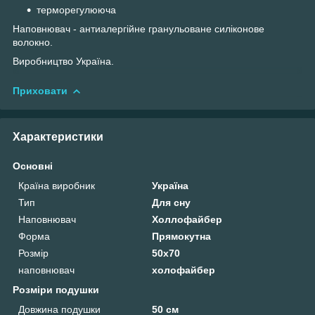
терморегулююча
Наповнювач - антиалергійне гранульоване силіконове
волокно.
Виробництво Україна.
Приховати
Характеристики
Основні
Країна виробник
Україна
Тип
Для сну
Наповнювач
Холлофайбер
Форма
Прямокутна
Розмір
50х70
наповнювач
холофайбер
Розміри подушки
Довжина подушки
50 см