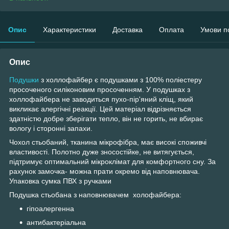
Опис
Характеристики
Доставка
Оплата
Умови п
Опис
Подушки
з холлофайбер є подушками з 100% поліестеру
просоченого силіконовим просоченням. У подушках з
холлофайбера не заводиться пухо-пір'яний кліщ, який
викликає алергічні реакції. Цей матеріал відрізняється
здатністю добре зберігати тепло, він не горить, не вбирає
вологу і сторонні запахи.
Чохол стьобаний, тканина мікрофібра, має високі споживчі
властивості. Полотно дуже зносостійке, не витягується,
підтримує оптимальний мікроклімат для комфортного сну. За
рахунок замочка- можна прати окремо від наповнювача.
Упаковка сумка ПВХ з ручками
Подушка стьобана з наповнювачем холофайбера:
гіпоалергенна
антибактеріальна