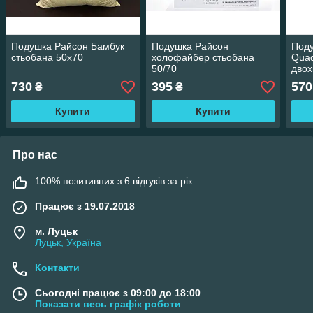
Подушка Райсон Бамбук
Подушка Райсон
Поду
стьобана 50х70
холофайбер стьобана
Quad
50/70
дво
730
395
570
₴
₴
Купити
Купити
Про нас
100% позитивних з 6 відгуків за рік
Працює з 19.07.2018
м. Луцьк
Луцьк, Україна
Контакти
Сьогодні працює з 09:00 до 18:00
Показати весь графік роботи