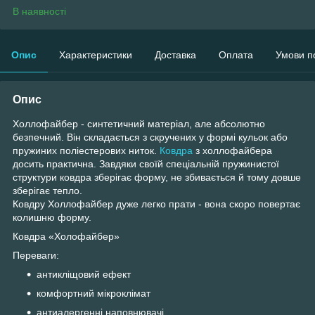
В наявності
Опис
Характеристики
Доставка
Оплата
Умови п
Опис
Холлофайбер - синтетичний матеріал, але абсолютно
безпечний. Він складається з скручених у формі кульок або
пружиних поліестерових ниток.
Ковдра
з холлофайбера
досить практична. Завдяки своїй спеціальній пружинистої
структури ковдра зберігає форму, не збивається й тому довше
зберігає тепло.
Ковдру Холлофайбер дуже легко прати - вона скоро повертає
колишню форму.
Ковдра «Холофайбер»
Переваги:
антикліщовий ефект
комфортний мікроклімат
антиалергенні наповнювачі