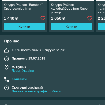
Ковдра Райсон "Bamboo"
Ковдра Райсон
Ковд
Євро розмір літня
холофайбер літня Євро
на к
розмір
нап
1 440
1 050
2 2
₴
₴
Купити
Купити
Про нас
100% позитивних з 6 відгуків за рік
Працює з 19.07.2018
м. Луцьк
Луцьк, Україна
Контакти
Сьогодні вихідний
Показати весь графік роботи