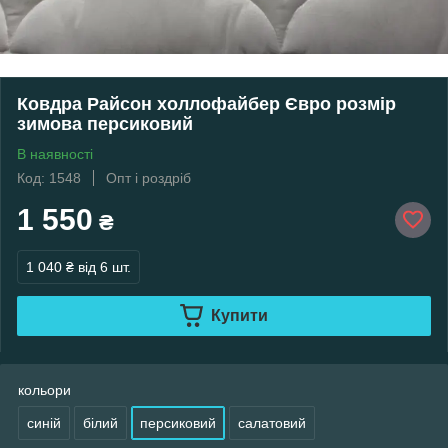
Ковдра Райсон холлофайбер Євро розмір
зимова персиковий
В наявності
Код: 1548
Опт і роздріб
1 550
₴
1 040 ₴
від 6 шт.
Купити
кольори
синій
білий
персиковий
салатовий