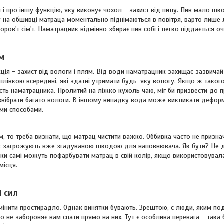
і про іншу функцію, яку виконує чохол - захист від пилу. Пив мало шкод
 на обшивці матраца моментально піднімаються в повітря, варто лише л
оров'ї сім'ї. Наматрацник відмінно збирає пив собі і легко піддається 
ям
ія - захист від вологи і плям. Від води наматрацник захищає зазвичай 
івкою всередині, які здатні утримати будь-яку вологу. Якщо ж такого
ість наматрацника. Пролитий на ліжко кухоль чаю, міг би призвести до
 ввібрати багато вологи. В іншому випадку вода може викликати дефор
ми способами.
, то треба визнати, що матрац чистити важко. Оббивка часто не призна
в загрожують вже згадуваною шкодою для наповнювача. Як бути? Не д
и самі можуть пофарбувати матрац в свій колір, якщо використовувалася
місця.
і сил
амінити простирадло. Однак винятки бувають. Зрештою, є люди, яким по
то не забороняє вам спати прямо на них. Тут є особлива перевага - така 