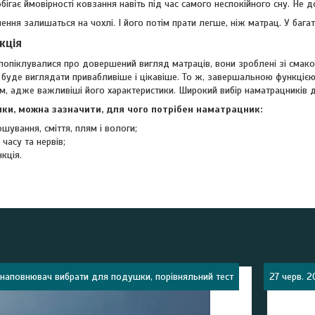
бігає ймовірності ковзання навіть під час самого неспокійного сну. Не 
ння залишаться на чохлі. І його потім прати легше, ніж матрац. У баг
кція
 попіклувалися про довершений вигляд матраців, вони зроблені зі смак
 буде виглядати привабливіше і цікавіше. То ж, завершальною функціє
м, адже важливіші його характеристики. Широкий вибір наматрацників 
ки, можна зазначити, для чого потрібен наматрацник:
ошування, сміття, плям і вологи;
 часу та нервів;
кція.
 наповнювач вибрати для подушки, порівняльний тест
27 черв. 2