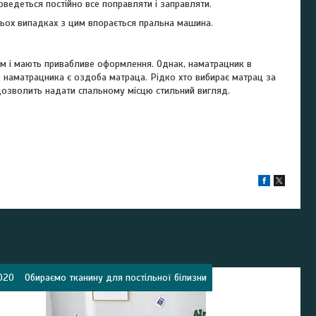
доведеться постійно все поправляти і заправляти.
атьох випадках з цим впорається пральна машина.
ом і мають привабливе оформлення. Однак, наматрацник в
ю наматрацника є оздоба матраца. Рідко хто вибирає матрац за
дозволить надати спальному місцю стильний вигляд.
020
Обираємо тканину для постільної білизни