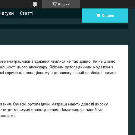
Кошик
ідгуки
Статті
Кошик
м наматрацники з'єднання явилися не так давно. Як не дивно,
туальності цього аксесуару. Якісним ортопедичним моделям з
 сприяють повноцінному відпочинку, вкрай необхідні захисні
ання. Сучасні ортопедичні матраци мають доволі високу
вести до мінімуму пошкодження. Наматрацник запобігає
оверхні.