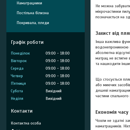
Наматрацники
Не можна забувати 
мікрочастинки пилу
Постільна білизна
позначається на зд
Покривала, пледи
Захист від пл
Графік роботи
Інша важлива функц
водонепроникною пл
абсолютна відсутн
Понеділок
09:00
18:00
матрац не встигне
Вівторок
09:00
18:00
та нашкодити інши
Середа
09:00
18:00
Четвер
09:00
18:00
Що стосується плям
Пʼятниця
09:00
18:00
або миючих засобі
дешеві наматрацник
Субота
Вихідний
частини спального 
Неділя
Вихідний
Контакти
Економія часу 
Чохли не здатні з
наматрацників. Ніх