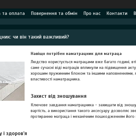
 та оплата
Повернення та обмін
Про нас
Контакти
В
ник: чи він такий важливий?
Навіщо потрібен наматрацник для матраца
Людство користується матрацами вже багато годині, вті
саме сучасні віді матраців вплинули на підвищення ак
хорошим пружинним блоком та іншими наповненнями, які
властивості наматрацника.
Захист від зношування
Ключове завдання наматрацника - захищати від зношув
вартість, а використання такого аксесуару дозволяє з
протиранню матраца і механічним пошкодженням його п
у і здоров'я