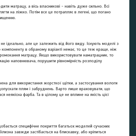
ити матрацу, а вісь власникові - навіть дуже сильно. Всі
ягти на ліжко. Потім все це потрапляє в легені, що погано
очищенню.
не ідеально, але це залежить від його виду. Існують моделі з
 компоненту в обраному варіанті немає, то це теж краще, ніж
 промокання матрацу. Якщо використовувати наматрацник, то
мацію наповнювача, порушити рівномірність розподілу
чена для використання жорсткої щітки, а застосування вологи
опускати плям і забруднень. Варто лише враховувати, що
 неякісна фарба. Та в цілому це не вплине на якість цієї
добається специфічне покриття багатьох моделей сучасних
білизна завжди застібається на блискавку, або кріпиться