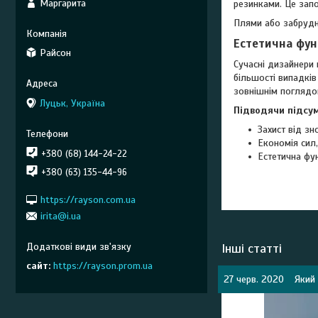
Маргарита
резинками. Це запо
Плями або забрудне
Естетична фун
Райсон
Сучасні дизайнери
більшості випадків
зовнішнім поглядо
Луцьк, Україна
Підводячи підсум
Захист від зн
Економія сил,
+380 (68) 144-24-22
Естетична фун
+380 (63) 135-44-96
https://rayson.com.ua
irita@i.ua
Інші статті
сайт
https://rayson.prom.ua
27 черв. 2020
Який